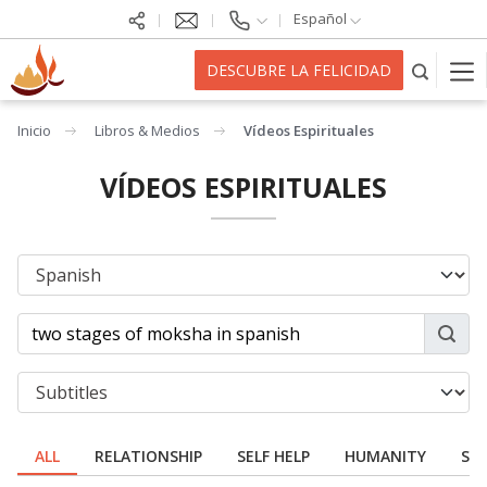
Español
DESCUBRE LA FELICIDAD
Inicio
Libros & Medios
Vídeos Espirituales
VÍDEOS ESPIRITUALES
ALL
RELATIONSHIP
SELF HELP
HUMANITY
SPI