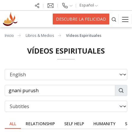
Español
DESCUBRE LA FELICIDAD
Inicio
Libros & Medios
Vídeos Espirituales
VÍDEOS ESPIRITUALES
ALL
RELATIONSHIP
SELF HELP
HUMANITY
SPI