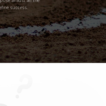
rpose amidst all the
efine success.