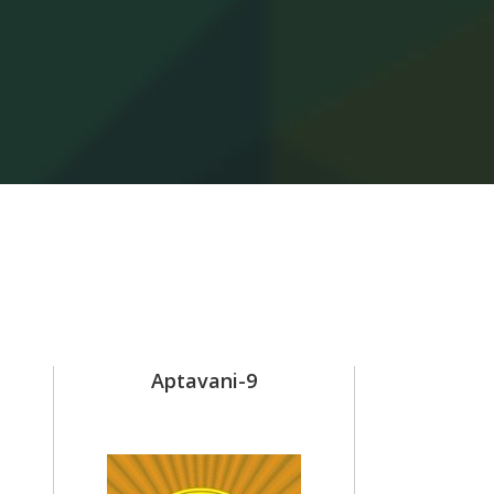
Aptavani-9
Leben oh