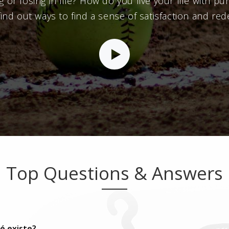
 or losing in life? How do you live your life with pu
find out ways to find a sense of satisfaction and red
Top Questions & Answers
é existe?