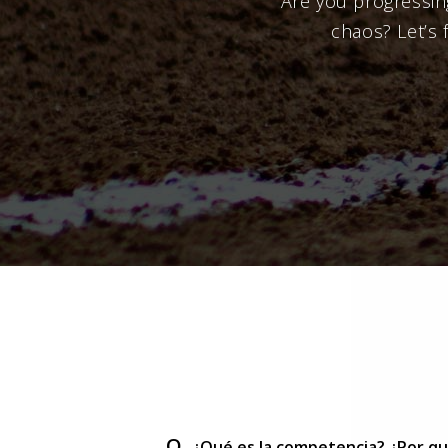
Are you progressing
chaos? Let’s 
Q.
¿Qué es la competencia? ¿Por qu