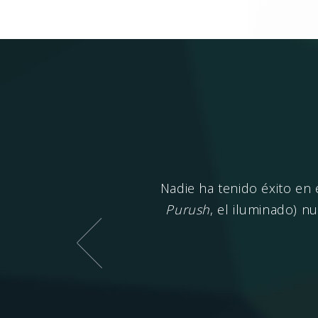
y se desvía por el camino
Nadie ha tenido éxito en
haciendo cada vez más
Purush
, el iluminado) 
nvierte en
Paramatma
, el