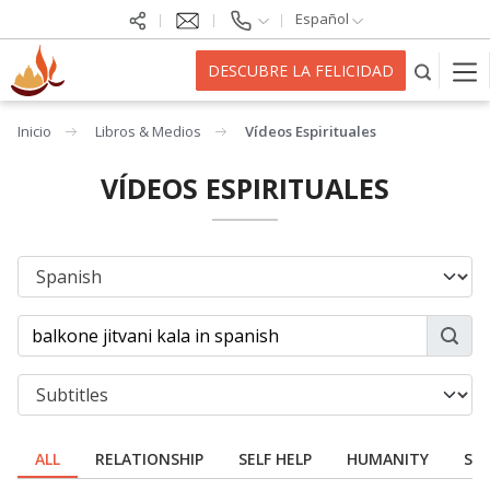
Español
DESCUBRE LA FELICIDAD
Inicio
Libros & Medios
Vídeos Espirituales
VÍDEOS ESPIRITUALES
ALL
RELATIONSHIP
SELF HELP
HUMANITY
SPI