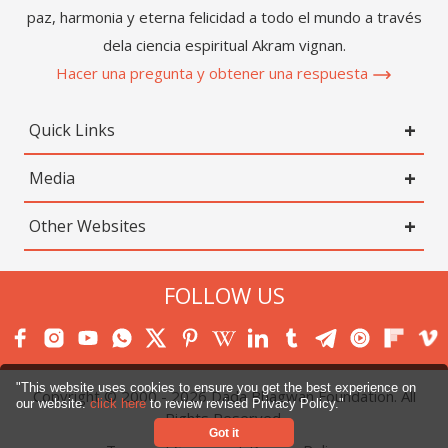
paz, harmonia y eterna felicidad a todo el mundo a través
dela ciencia espiritual Akram vignan.
Hacer una pregunta y obtener una respuesta
Quick Links
Media
Other Websites
FOLLOW US
"This website uses cookies to ensure you get the best experience on
Copyright © 2000 -
2026
Dada Bhagwan Foundation. All
our website.
click here
to review revised Privacy Policy."
Rights Reserved.
Got it