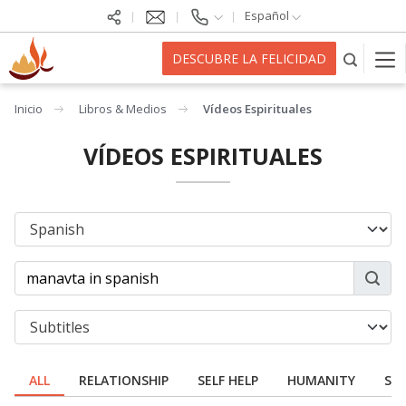
Español
DESCUBRE LA FELICIDAD
Inicio
Libros & Medios
Vídeos Espirituales
VÍDEOS ESPIRITUALES
ALL
RELATIONSHIP
SELF HELP
HUMANITY
SPI