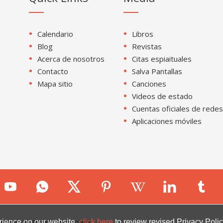
Calendario
Libros
Blog
Revistas
Acerca de nosotros
Citas espiaituales
Contacto
Salva Pantallas
Mapa sitio
Canciones
Videos de estado
Cuentas oficiales de redes
Aplicaciones móviles
ion. All Rights Reserved.
rience on our website.
click here
to review revised Privacy Polic