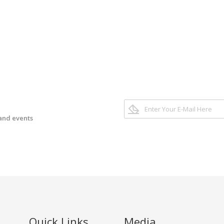
 and events
Quick Links
Media