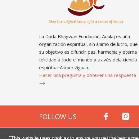
La Dada Bhagwan Fundación, Adalaj es una
organización espiritual, sin ánimo de lucro, que
su objetivo es difundir paz, harmonia y eterna
felicidad a todo el mundo a través dela ciencia
espiritual Akram vignan.
Hacer una pregunta y obtener una respuesta
FOLLOW US
Copyright © 2000 -
2026
Dada Bhagwan Foundat
"This website uses cookies to ensure you get the best expe