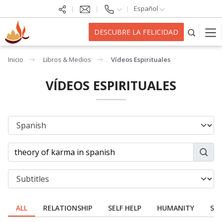
Español
DESCUBRE LA FELICIDAD
Inicio
Libros & Medios
Vídeos Espirituales
VÍDEOS ESPIRITUALES
ALL
RELATIONSHIP
SELF HELP
HUMANITY
SPI