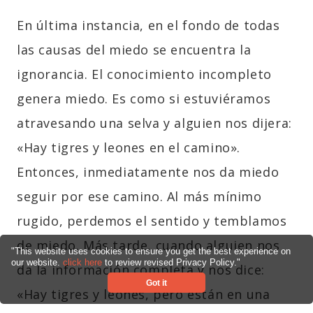
En última instancia, en el fondo de todas
las causas del miedo se encuentra la
ignorancia. El conocimiento incompleto
genera miedo. Es como si estuviéramos
atravesando una selva y alguien nos dijera:
«Hay tigres y leones en el camino».
Entonces, inmediatamente nos da miedo
seguir por ese camino. Al más mínimo
rugido, perdemos el sentido y temblamos
de miedo. Más tarde, cuando alguien nos
"This website uses cookies to ensure you get the best experience on
our website.
click here
to review revised Privacy Policy."
da la información completa y nos dice:
Got it
«Hay tigres y leones, pero están en una