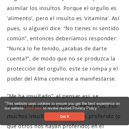
asimilar los insultos. Porque el orgullo es
‘alimento’, pero el insulto es ‘vitamina’. Así
pues, si alguien dice: “No tienes ni sentido
común”, entonces deberíamos responder:
“Nunca lo he tenido, ¿acabas de darte
cuenta?”, de modo que no se produzca la
protección del orgullo, este se rompa y el
poder del Alma comience a manifestarse.
“Me ha insultado”: al pensar así, se
"This website uses cookies to ensure you get the best experience on
acumulan enormes karmas negativos. Por
our website.
click here
to review revised Privacy Policy."
muchos insultos que hayamos proferido (o
Got it
que otros nos hayan proferido) en el