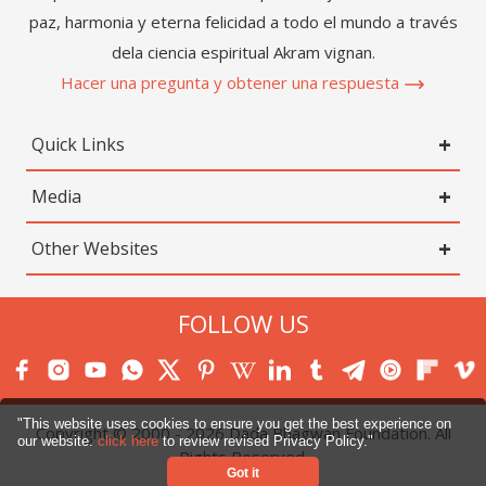
paz, harmonia y eterna felicidad a todo el mundo a través
dela ciencia espiritual Akram vignan.
Hacer una pregunta y obtener una respuesta
Quick Links
Media
Other Websites
FOLLOW US
"This website uses cookies to ensure you get the best experience on
Copyright © 2000 -
2026
Dada Bhagwan Foundation. All
our website.
click here
to review revised Privacy Policy."
Rights Reserved.
Got it