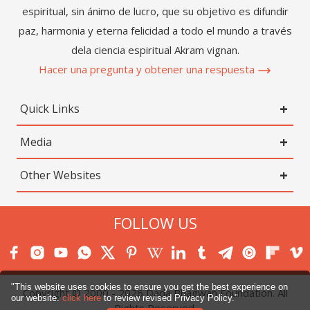
espiritual, sin ánimo de lucro, que su objetivo es difundir
paz, harmonia y eterna felicidad a todo el mundo a través
dela ciencia espiritual Akram vignan.
Hacer una pregunta y obtener una respuesta
Quick Links
Media
Other Websites
FOLLOW US
"This website uses cookies to ensure you get the best experience on
Copyright © 2000 -
2026
Dada Bhagwan Foundation. All
our website.
click here
to review revised Privacy Policy."
Rights Reserved.