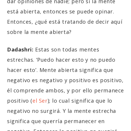
dar opiniones de nadie; pero si la mente
está abierta, entonces se puede opinar.
Entonces, ¿qué está tratando de decir aquí
sobre la mente abierta?
Dadashri:
Estas son todas mentes
estrechas. ‘Puedo hacer esto y no puedo
hacer esto’. Mente abierta significa que
negativo es negativo y positivo es positivo,
él comprende ambos, y por ello permanece
positivo (
el Ser
); lo cual significa que lo
negativo no surgirá. Y la mente estrecha
significa que querría permanecer en