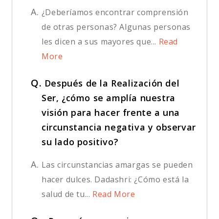
A.
¿Deberíamos encontrar comprensión
de otras personas? Algunas personas
les dicen a sus mayores que...
Read
More
Q.
Después de la Realización del
Ser, ¿cómo se amplía nuestra
visión para hacer frente a una
circunstancia negativa y observar
su lado positivo?
A.
Las circunstancias amargas se pueden
hacer dulces. Dadashri: ¿Cómo está la
salud de tu...
Read More