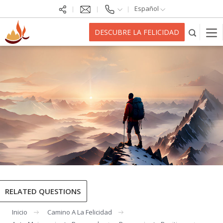
Español
DESCUBRE LA FELICIDAD
RELATED QUESTIONS
Inicio
Camino A La Felicidad