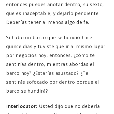
entonces puedes anotar dentro, su sexto,
que es inaceptable, y dejarlo pendiente.
Deberías tener al menos algo de fe.
Si hubo un barco que se hundió hace
quince días y tuviste que ir al mismo lugar
por negocios hoy, entonces, ¿cómo te
sentirías dentro, mientras abordas el
barco hoy? ¿Estarías asustado? ¿Te
sentirás sofocado por dentro porque el
barco se hundirá?
Interlocutor:
Usted dijo que no debería