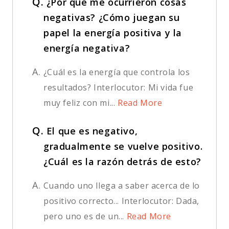
Q.
¿Por qué me ocurrieron cosas
negativas? ¿Cómo juegan su
papel la energía positiva y la
energía negativa?
A.
¿Cuál es la energía que controla los
resultados? Interlocutor: Mi vida fue
muy feliz con mi...
Read More
Q.
El que es negativo,
gradualmente se vuelve positivo.
¿Cuál es la razón detrás de esto?
A.
Cuando uno llega a saber acerca de lo
positivo correcto... Interlocutor: Dada,
pero uno es de un...
Read More