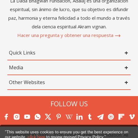
La Dada Bhagwan Fundación, Adalaj es una organización
espiritual, sin ánimo de lucro, que su objetivo es difundir
paz, harmonia y eterna felicidad a todo el mundo a través
dela ciencia espiritual Akram vignan.
Hacer una pregunta y obtener una respuesta
Quick Links
Media
Other Websites
FOLLOW US
"This website uses cookies to ensure you get the best experience on
Copyright © 2000 -
2026
Dada Bhagwan Foundation. All
our website.
click here
to review revised Privacy Policy."