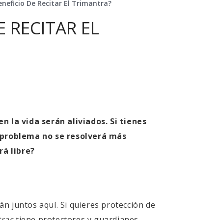
eneficio De Recitar El Trimantra?
E RECITAR EL
en la vida serán aliviados. Si tienes
u problema no se resolverá más
rá libre?
tán juntos aquí. Si quieres protección de
ras
tiene protectores y guardianes