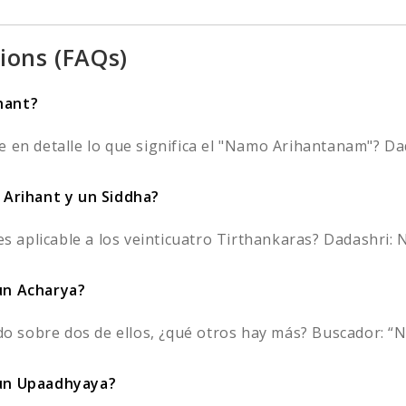
ions (FAQs)
hant?
 en detalle lo que significa el "Namo Arihantanam"? Dada
n Arihant y un Siddha?
es aplicable a los veinticuatro Tirthankaras? Dadashri: N
 un Acharya?
 sobre dos de ellos, ¿qué otros hay más? Buscador: “N
 un Upaadhyaya?