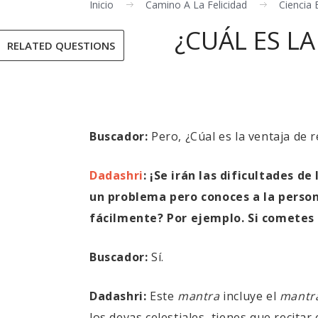
Inicio
Camino A La Felicidad
Ciencia E
¿CUÁL ES LA
RELATED QUESTIONS
Buscador:
Pero, ¿Cúal es la ventaja de r
Dadashri
:
¡Se irán las dificultades de
un problema pero conoces a la person
fácilmente? Por ejemplo. Si cometes u
Buscador:
Sí.
Dadashri:
Este
mantra
incluye el
mantr
los devas celestiales, tienes que recitar