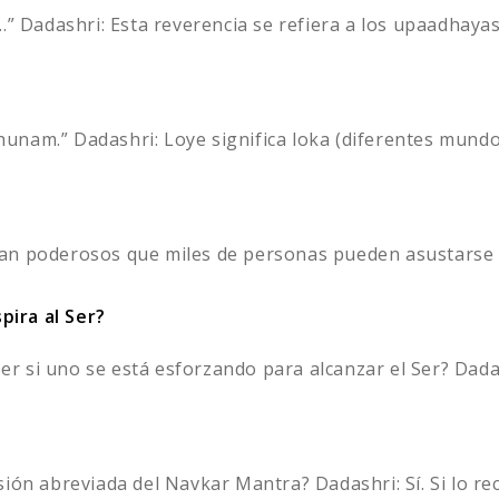
adashri: Esta reverencia se refiera a los upaadhayas.
nam.” Dadashri: Loye significa loka (diferentes mundos 
an poderosos que miles de personas pueden asustarse c
ira al Ser?
 si uno se está esforzando para alcanzar el Ser? Dada
ión abreviada del Navkar Mantra? Dadashri: Sí. Si lo reci