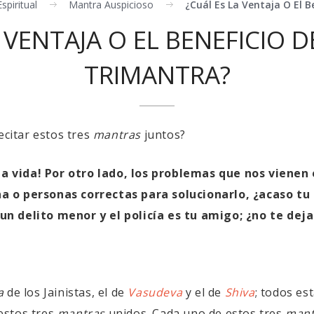
spiritual
Mantra Auspicioso
¿cuál Es La Ventaja O El B
 VENTAJA O EL BENEFICIO D
TRIMANTRA?
ecitar estos tres
mantras
juntos?
 la vida! Por otro lado, los problemas que nos vienen 
a o personas correctas para solucionarlo, ¿acaso t
n delito menor y el policía es tu amigo; ¿no te deja
a
de los Jainistas, el de
Vasudeva
y el de
Shiva
; todos es
 estos tres
mantras
unidos. Cada uno de estos tres
mant