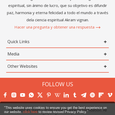
espiritual, sin ánimo de lucro, que su objetivo es difundir
paz, harmonia y eterna felicidad a todo el mundo a través
dela ciencia espiritual Akram vignan.
Hacer una pregunta y obtener una respuesta
Quick Links
Media
Other Websites
FOLLOW US
"This website uses cookies to ensure you get the best experience on
Copyright © 2000 -
2026
Dada Bhagwan Foundation. All
our website.
click here
to review revised Privacy Policy."