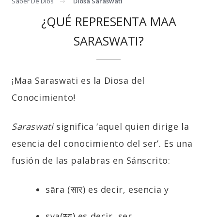
Saber De Dios
Diosa Saraswati
¿QUÉ REPRESENTA MAA
SARASWATI?
¡Maa Saraswati es la Diosa del
Conocimiento!
Saraswati
significa ‘aquel quien dirige la
esencia del conocimiento del ser’. Es una
fusión de las palabras en Sánscrito:
sāra (सार) es decir, esencia y
sva(स्व) es decir, ser